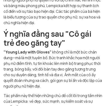
những người phụ nữ quyến rũ với độ chính xác về hình học
và bảng màu phong phú, Lempicka kết hợp sự thanh lịch
cổ điển với sự táo bạo hiện đại. Các tác phẩm của bà hiện
là biểu tượng của sự trao quyền cho phụ nữ, sự xa hoa và
chủ nghĩa hiện đại.
Ý nghĩa đằng sau "Cô gái
trẻ đeo găng tay"
"Young Lady with Gloves"
không chỉ là một bức chân
dung—mà là một tuyên bố. Bức tranh khắc họa một người
phụ nữ điềm tĩnh, tự tin khoác lên mình bộ trang phục thời
trang, bóng bẩy, với đôi bàn tay đeo găng tượng trưng
cho sự duyên dáng, tinh tế và địa vị. Ánh mắt của cô ấy
quyết đoán nhưng xa cách, gói gọn sự bí ẩn và độc lập của
người phụ nữ hiện đại.
Tác phẩm này thể hiện những chủ đề cốt lõi trong tầm nhìn
của Lempicka: vẻ đẹp, sức mạnh, sự kiểm soát và sự