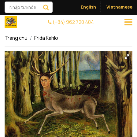
English
Vietnamese
(+84) 962 720 484
Trang chủ
Frida Kahlo