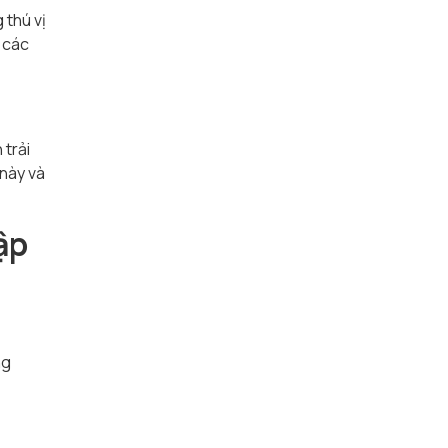
 thú vị
 các
n
trải
 này và
ập
ng