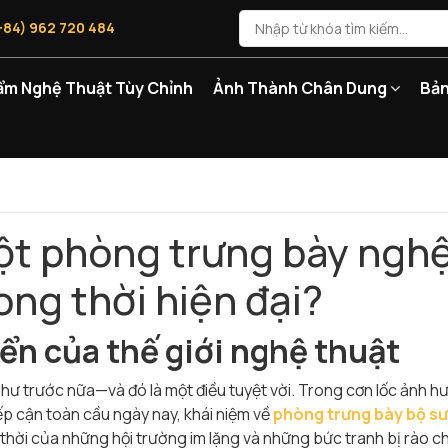
+84) 962 720 484
ẩm Nghệ Thuật Tùy Chỉnh
Ảnh Thành Chân Dung
Bản
một phòng trưng bày ngh
ong thời hiện đại?
iển của thế giới nghệ thuật
hư trước nữa—và đó là một điều tuyệt vời. Trong cơn lốc ảnh h
iếp cận toàn cầu ngày nay, khái niệm về
phòng trưng bày bộ sư
i thời của những hội trường im lặng và những bức tranh bị rào c