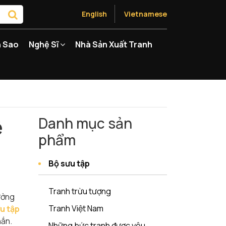
English
Vietnamese
 Sao
Nghệ Sĩ
Nhà Sản Xuất Tranh
ệ
Danh mục sản
phẩm
Bộ sưu tập
Tranh trừu tượng
ưởng
Tranh Việt Nam
u tập
hắn.
Những bức tranh được yêu