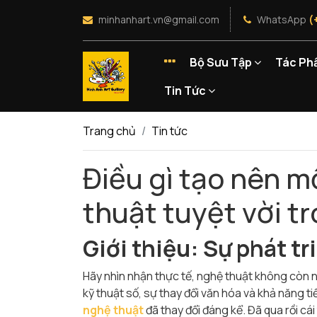
minhanhart.vn@gmail.com
WhatsApp
(
Bộ Sưu Tập
Tác Ph
Tin Tức
Trang chủ
Tin tức
Điều gì tạo nên 
thuật tuyệt vời tr
Giới thiệu: Sự phát tr
Hãy nhìn nhận thực tế, nghệ thuật không còn n
kỹ thuật số, sự thay đổi văn hóa và khả năng t
nghệ thuật
đã thay đổi đáng kể. Đã qua rồi cá