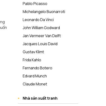
Pablo Picasso
Michelangelo Buonarroti
Leonardo Da Vinci
ông
 muốn
John William Godward
Jan Vermeer Van Delft
Jacques Louis David
Gustav Klimt
Frida Kahlo
Fernando Botero
Edvard Munch
Claude Monet
Nhà sản xuất tranh