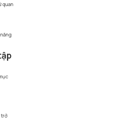
sử quan
i năng
tập
 mục
 trở