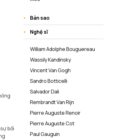
Bản sao
Nghệ sĩ
William Adolphe Bouguereau
Wassily Kandinsky
Vincent Van Gogh
Sandro Botticelli
Salvador Dali
Không
Rembrandt Van Rijn
Pierre Auguste Renoir
Pierre Auguste Cot
 sự bối
Paul Gauguin
ởng