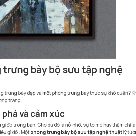
 trưng bày bộ sưu tập nghệ
òng trưng bày đẹp và một phòng trưng bày thực sự khó quên? 
ờng trắng.
 phá và cảm xúc
ì đó trong bạn. Cho dù đó là nỗi nhớ, sự tò mò hay thậm chí là
iều gì đó
. Một
phòng trưng bày bộ sưu tập nghệ thuật
lý tư