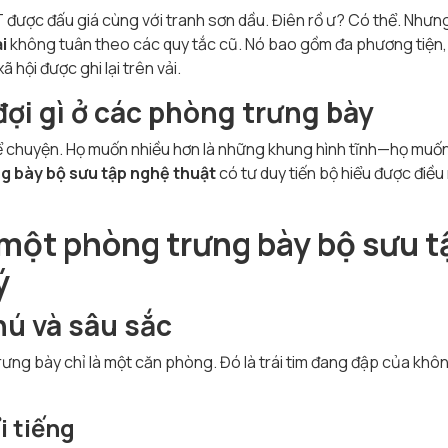
được đấu giá cùng với tranh sơn dầu. Điên rồ ư? Có thể. Nhưng
i
không tuân theo các quy tắc cũ. Nó bao gồm đa phương tiện,
 hội được ghi lại trên vải.
đợi gì ở các phòng trưng bày
 kể chuyện. Họ muốn nhiều hơn là những khung hình tĩnh—họ muố
g bày bộ sưu tập nghệ thuật
có tư duy tiến bộ hiểu được điều
 một
phòng trưng bày bộ sưu t
ý
ú và sâu sắc
rưng bày chỉ là một căn phòng. Đó là trái tim đang đập của khô
i tiếng