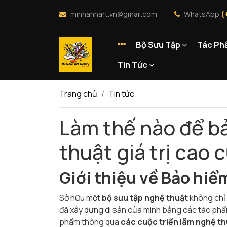
minhanhart.vn@gmail.com
WhatsApp
(
Bộ Sưu Tập
Tác Ph
Tin Tức
Trang chủ
Tin tức
Làm thế nào để b
thuật giá trị cao 
Giới thiệu về Bảo hi
Sở hữu một
bộ sưu tập nghệ thuật
không chỉ 
đã xây dựng di sản của mình bằng các tác ph
phẩm thông qua
các cuộc triển lãm nghệ th