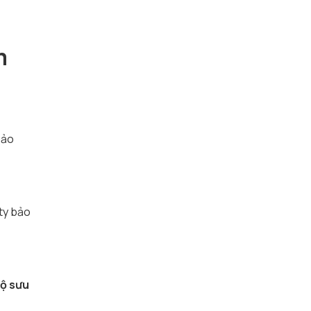
m
bảo
ty bảo
ộ sưu