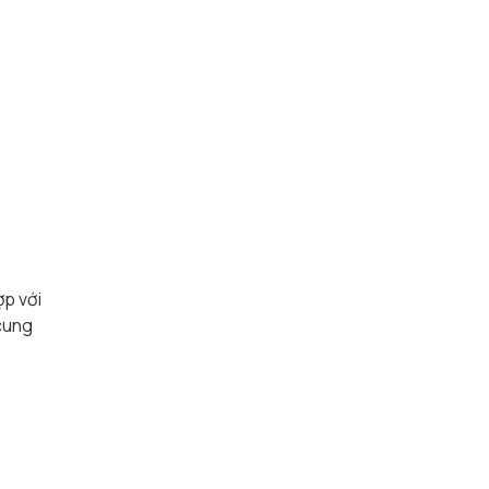
ợp với
cung