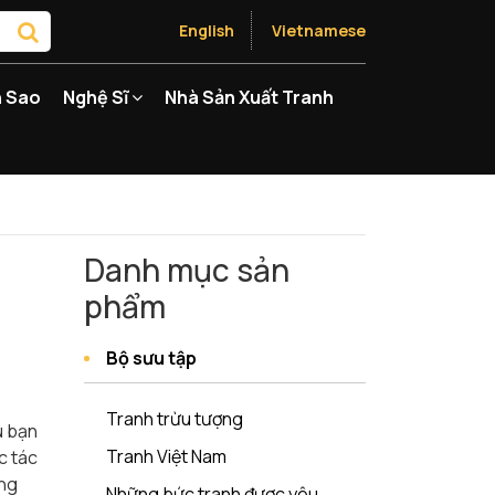
English
Vietnamese
 Sao
Nghệ Sĩ
Nhà Sản Xuất Tranh
Danh mục sản
phẩm
Bộ sưu tập
Tranh trừu tượng
ù bạn
Tranh Việt Nam
c tác
àng
Những bức tranh được yêu