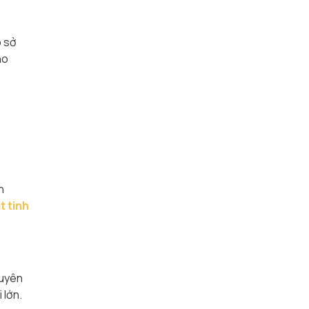
 sở
ho
n
t tinh
huyên
 lớn.