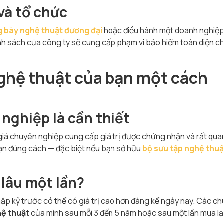
và tổ chức
 bày nghệ thuật đư
ơng đại
hoặc điều hành một doanh nghiệp
nh sách của công ty sẽ cung cấp phạm vi bảo hiểm toàn diện c
nghệ thuật của bạn một cách
nghiệp là cần thiết
iá chuyên nghiệp cung cấp giá trị được chứng nhận và rất qua
ạn đúng cách — đặc biệt nếu bạn sở hữu
bộ sưu tập nghệ thuậ
 lâu một lần?
 thập kỷ trước có thể có giá trị cao hơn đáng kể ngày nay. Các c
hệ thuật
của mình sau mỗi 3 đến 5 năm hoặc sau một lần mua lại