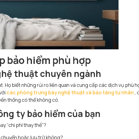
p bảo hiểm phù hợp
ghệ thuật chuyên ngành
ật. Họ biết những rủi ro liên quan và cung cấp các dịch vụ phù h
với
các phòng trưng bày nghệ thu
ật và bảo tàng tư nhân
, 
ền thống có thể không có.
ông ty bảo hiểm của bạn
hay “chi phí thay thế”?
n chuyển hoặc lưu trữ không?