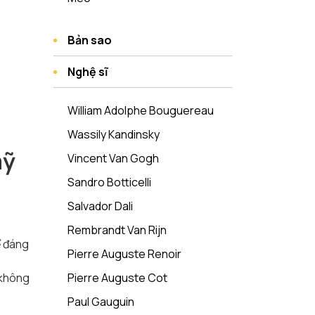
Bản sao
Nghệ sĩ
William Adolphe Bouguereau
Wassily Kandinsky
mỹ
Vincent Van Gogh
Sandro Botticelli
Salvador Dali
Rembrandt Van Rijn
ể đáng
Pierre Auguste Renoir
 không
Pierre Auguste Cot
Paul Gauguin