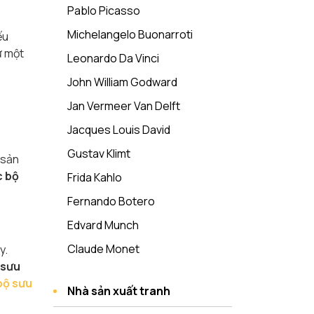
Pablo Picasso
Michelangelo Buonarroti
ếu
ư một
Leonardo Da Vinci
John William Godward
Jan Vermeer Van Delft
Jacques Louis David
Gustav Klimt
 sản
c bộ
Frida Kahlo
Fernando Botero
Edvard Munch
Claude Monet
y.
 sưu
b
ộ sưu
Nhà sản xuất tranh