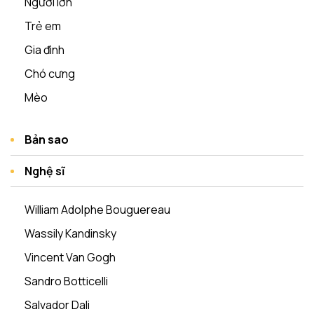
Người lớn
Trẻ em
Gia đình
Chó cưng
Mèo
Bản sao
Nghệ sĩ
William Adolphe Bouguereau
Wassily Kandinsky
Vincent Van Gogh
Sandro Botticelli
Salvador Dali