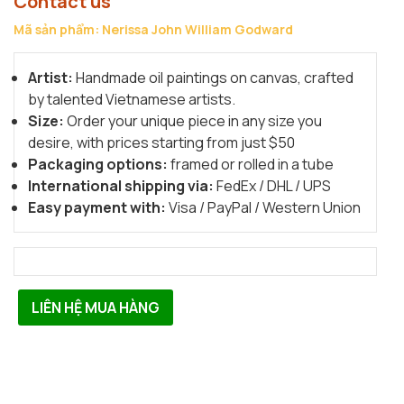
Contact us
Mã sản phẩm: Nerissa John William Godward
Artist:
Handmade oil paintings on canvas, crafted
by talented Vietnamese artists.
Size:
Order your unique piece in any size you
desire, with prices starting from just $50
Packaging options:
framed or rolled in a tube
International shipping via:
FedEx / DHL / UPS
Easy payment with:
Visa / PayPal / Western Union
LIÊN HỆ MUA HÀNG