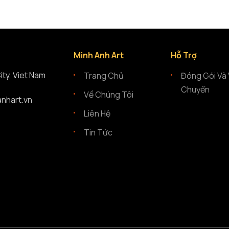
Minh Anh Art
Hỗ Trợ
City, Viet Nam
Trang Chủ
Đóng Gói Và
Chuyển
Về Chúng Tôi
anhart.vn
Liên Hệ
Tin Tức