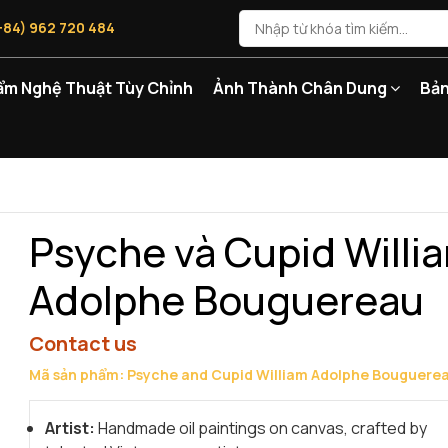
+84) 962 720 484
ẩm Nghệ Thuật Tùy Chỉnh
Ảnh Thành Chân Dung
Bản
Psyche và Cupid Willi
Adolphe Bouguereau
Contact us
Mã sản phẩm: Psyche and Cupid William Adolphe Bouguere
Artist:
Handmade oil paintings on canvas, crafted by