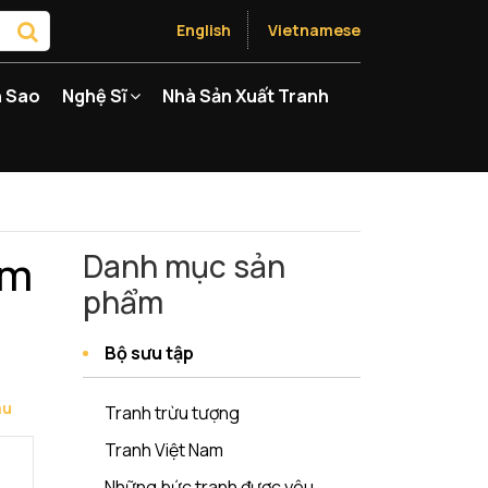
English
Vietnamese
 Sao
Nghệ Sĩ
Nhà Sản Xuất Tranh
am
Danh mục sản
phẩm
Bộ sưu tập
au
Tranh trừu tượng
Tranh Việt Nam
Những bức tranh được yêu