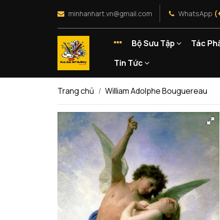
minhanhart.vn@gmail.com
WhatsApp
(
Bộ Sưu Tập
Tác Ph
Tin Tức
Trang chủ
William Adolphe Bouguereau