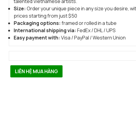
talented Vietnamese artists.
Size:
Order your unique piece in any size you desire, wi
prices starting from just $50
Packaging options:
framed or rolled in a tube
International shipping via:
FedEx / DHL / UPS
Easy payment with:
Visa / PayPal / Western Union
LIÊN HỆ MUA HÀNG