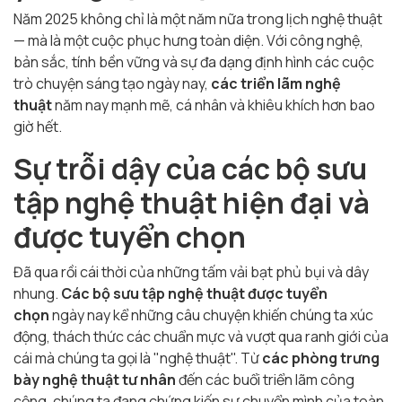
Năm 2025 không chỉ là một năm nữa trong lịch nghệ thuật
— mà là một cuộc phục hưng toàn diện. Với công nghệ,
bản sắc, tính bền vững và sự đa dạng định hình các cuộc
trò chuyện sáng tạo ngày nay,
các triển lãm nghệ
thuật
năm nay mạnh mẽ, cá nhân và khiêu khích hơn bao
giờ hết.
Sự trỗi dậy của các bộ sưu
tập nghệ thuật hiện đại và
được tuyển chọn
Đã qua rồi cái thời của những tấm vải bạt phủ bụi và dây
nhung.
Các bộ sưu tập nghệ thuật được tuyển
chọn
ngày nay kể những câu chuyện khiến chúng ta xúc
động, thách thức các chuẩn mực và vượt qua ranh giới của
cái mà chúng ta gọi là "nghệ thuật". Từ
các phòng trưng
bày nghệ thuật tư nhân
đến các buổi triển lãm công
cộng, chúng ta đang chứng kiến ​​sự chuyển mình của toàn