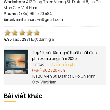
Workshop:
412 Tung Thien Vuong St, District 8, Ho Chi
Minh City, Viet Nam
Phone:
(+84) 962 720 484
Email:
minhanhart.vn@gmail.com
4.9
5
sao /
2971
lượt đánh giá
Top 10 triển lãm nghệ thuật nhất định
phải xem trong năm 2025
Tin tức
Tư vấn miễn phí
(+84) 962 720 484
101 Bui Vien St, District 1, Ho Chi Minh
City, Viet Nam
Bài viết khác