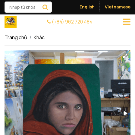
English
Vietnamese
(+84) 962 720 484
Trang chủ
Khác