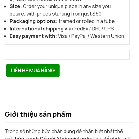
Size:
Order your unique piece in any size you
desire, with prices starting from just $50
Packaging options:
framed or rolled in a tube
International shipping via:
FedEx / DHL / UPS
Easy payment with:
Visa / PayPal / Western Union
LIÊN HỆ MUA HÀNG
Giới thiệu sản phẩm
Trong số những bức chân dung dễ nhận biết nhất thế
giới,
bức tranh Cô gái Afghanistan
không chỉ ghi lại một