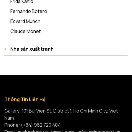
Frida Kahlo
Fernando Botero
Edvard Munch
Claude Monet
Nhà sản xuất tranh
Thông Tin Liên Hệ
Gallery: 101 Bui Vien St, District 1, Ho Chi Minh City, Viet
Nam
Phone: (+84) 962 720 484