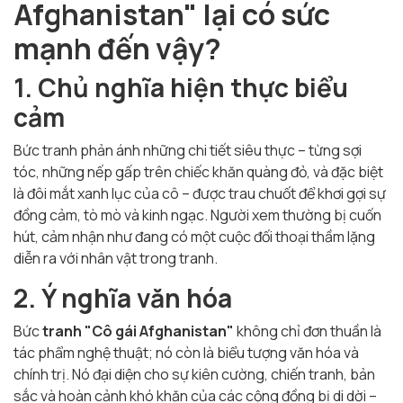
Afghanistan" lại có sức
mạnh đến vậy?
1. Chủ nghĩa hiện thực biểu
cảm
Bức tranh phản ánh những chi tiết siêu thực – từng sợi
tóc, những nếp gấp trên chiếc khăn quàng đỏ, và đặc biệt
là đôi mắt xanh lục của cô – được trau chuốt để khơi gợi sự
đồng cảm, tò mò và kinh ngạc. Người xem thường bị cuốn
hút, cảm nhận như đang có một cuộc đối thoại thầm lặng
diễn ra với nhân vật trong tranh.
2. Ý nghĩa văn hóa
Bức
tranh "Cô gái Afghanistan"
không chỉ đơn thuần là
tác phẩm nghệ thuật; nó còn là biểu tượng văn hóa và
chính trị. Nó đại diện cho sự kiên cường, chiến tranh, bản
sắc và hoàn cảnh khó khăn của các cộng đồng bị di dời –