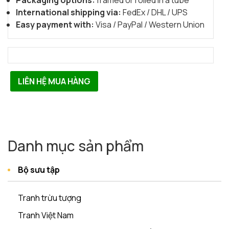
Packaging options:
framed or rolled in a tube
International shipping via:
FedEx / DHL / UPS
Easy payment with:
Visa / PayPal / Western Union
LIÊN HỆ MUA HÀNG
Danh mục sản phẩm
Bộ sưu tập
Tranh trừu tượng
Tranh Việt Nam